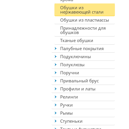
Обушки из
нержавеющей стали
Обушки из пластмассы
Принадлежности для
обушков
Тканые обушки
Палубные покрытия
Подуключины
Полуклюзы
Поручни
Привальный брус
Профили и латы
Релинги
Ручки
Рымы
Ступеньки