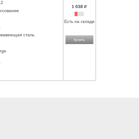
12
1 038
ссование
Есть на складе
1
жавеющая сталь
Купить
rge
1