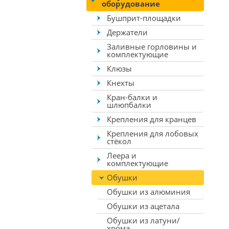
оборудование
Бушприт-площадки
Держатели
Заливные горловины и
комплектующие
Клюзы
Кнехты
Кран-балки и
шлюпбалки
Крепления для кранцев
Крепления для лобовых
стёкол
Леера и
комплектующие
Обушки
Обушки из алюминия
Обушки из ацетала
Обушки из латуни/
хрома