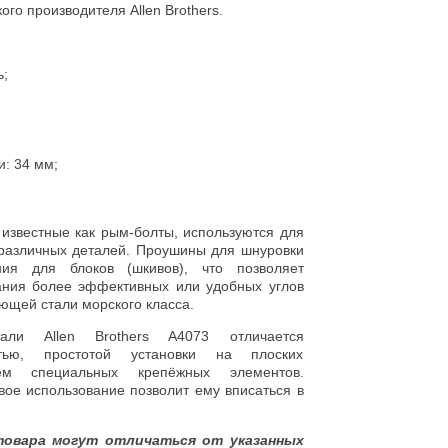
го производителя Allen Brothers.
;
: 34 мм;
 известные как рым-болты, используются для
 различных деталей. Проушины для шнуровки
ния для блоков (шкивов), что позволяет
ания более эффективных или удобных углов
ющей стали морского класса.
ли Allen Brothers A4073 отличается
остью, простотой установки на плоских
ием специальных крепёжных элементов.
вое использование позволит ему вписаться в
товара могут отличаться от указанных