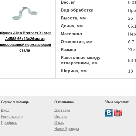
Вес, кг
0.0
Вид обработки
Пре
Высота, мм
26
Длина, мм
66.
бушок Allen Brothers XLarge
Материал
Нер
A4588 66x13x26мм из
Отверстие, мм
6.7
прессованной нержавеющей
Размер
XLa
стали
Расстояние между
53.
отверстиями, мм
Ширина, мм
13
Сервис и помощь
О компании
Мы в соцсетях
Вход
Доставка
Регистрация
Оплата
Профиль
О нас
Наши Бренды