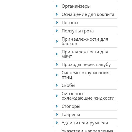
Органайзеры
Оснащение для кокпита
Погоны
Ползуны грота
Принадлежности для
блоков
Принадлежности для
мачт
Проходы через палубу
Системы отпугивания
птиц
Скобы
Смазочно-
охлаждающие жидкости
Стопоры
Талрепы
Удлинители румпеля
Указатели направления