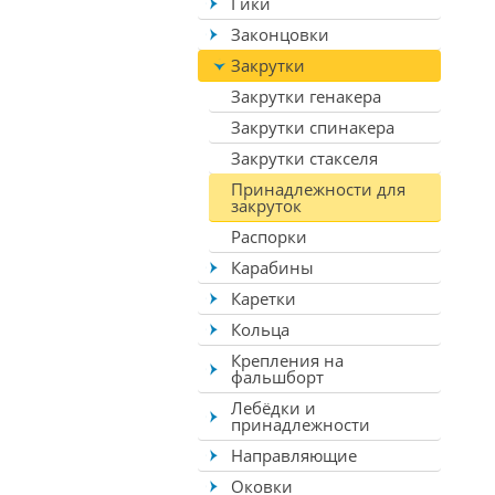
Гики
Законцовки
Закрутки
Закрутки генакера
Закрутки спинакера
Закрутки стакселя
Принадлежности для
закруток
Распорки
Карабины
Каретки
Кольца
Крепления на
фальшборт
Лебёдки и
принадлежности
Направляющие
Оковки