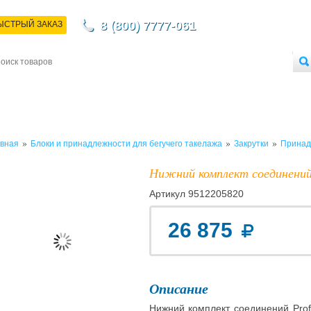
8 (800) 7777-061
ЫСТРЫЙ ЗАКАЗ
НТАКТЫ
ДОСТАВКА
ОПЛАТА
О МАГАЗИНЕ
ОПТОВЫМ ПОКУПАТЕЛЯМ
»
»
»
вная
Блоки и принадлежности для бегучего такелажа
Закрутки
Принад
Нижний комплект соединений 
Артикул
9512205820
26 875
Описание
Нижний комплект соединений Profu