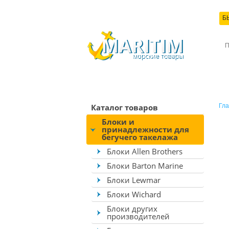
Б
КО
Каталог товаров
Гла
Блоки и
принадлежности для
бегучего такелажа
Блоки Allen Brothers
Блоки Barton Marine
Блоки Lewmar
Блоки Wichard
Блоки других
производителей