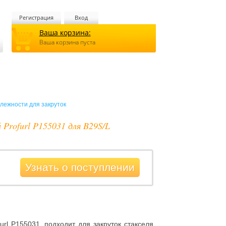
Регистрация
Вход
Ваша корзина:
Ваша корзина пуста
лежности для закруток
Profurl P155031 для B29S/L
Узнать о поступлении
rl P155031, подходит для закруток стакселя