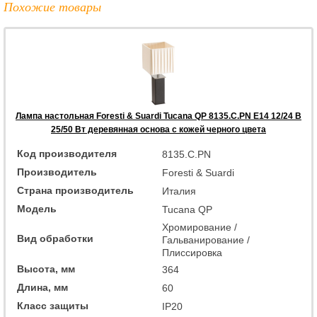
Похожие товары
Лампа настольная Foresti & Suardi Tucana QP 8135.C.PN E14 12/24 В
25/50 Вт деревянная основа с кожей черного цвета
Код производителя
8135.C.PN
Производитель
Foresti & Suardi
Страна производитель
Италия
Модель
Tucana QP
Хромирование /
Вид обработки
Гальванирование /
Плиссировка
Высота, мм
364
Длина, мм
60
Класс защиты
IP20