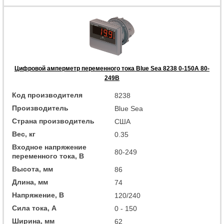
Цифровой амперметр переменного тока Blue Sea 8238 0-150А 80-
249В
Код производителя
8238
Производитель
Blue Sea
Страна производитель
США
Вес, кг
0.35
Входное напряжение
80-249
переменного тока, В
Высота, мм
86
Длина, мм
74
Напряжение, В
120/240
Сила тока, А
0 - 150
Ширина, мм
62