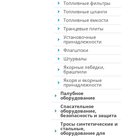
Топливные фильтры
Топливные шланги
Топливные ёмкости
Транцевые плиты
Установочные
принадлежности
Флагштоки
Штурвалы
Якорные лебёдки,
брашпили
Якоря и якорные
принадлежности
Палубное
оборудование
Спасательное
оборудование,
безопасность и защита
Тросы синтетические и
стальные,
оборудование для