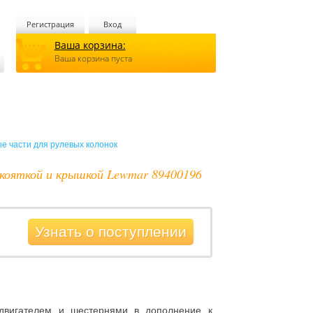
Регистрация
Вход
Ваша корзина:
Ваша корзина пуста
е части для рулевых колонок
укояткой и крышкой Lewmar 89400196
Узнать о поступлении
двигателем и шестернями в дополнение к