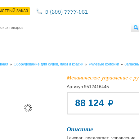
8 (800) 7777-061
ЫСТРЫЙ ЗАКАЗ
НТАКТЫ
ДОСТАВКА
ОПЛАТА
О МАГАЗИНЕ
ОПТОВЫМ ПОКУПАТЕЛЯМ
»
»
»
вная
Оборудование для судов, лаки и краски
Рулевые колонки
Запасны
Механическое управление с р
Артикул
9512416445
88 124
Описание
Lewmar предлагает управление 