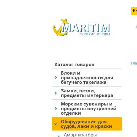
Б
КО
Каталог товаров
Гла
Блоки и
принадлежности для
бегучего такелажа
Замки, петли,
предметы интерьера
Морские сувениры и
предметы внутренней
отделки
Оборудование для
судов, лаки и краски
Амортизаторы