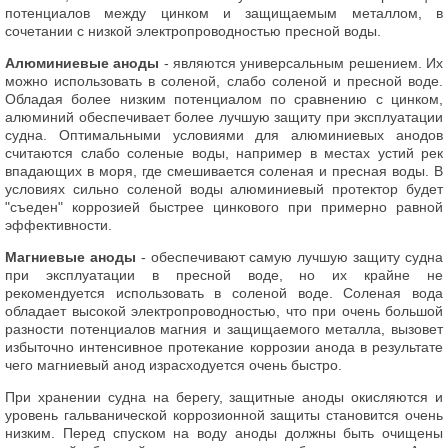
потенциалов между цинком и защищаемым металлом, в
сочетании с низкой электропроводностью пресной воды.
Алюминиевые аноды
- являются универсальным решением. Их
можно использовать в соленой, слабо соленой и пресной воде.
Обладая более низким потенциалом по сравнению с цинком,
алюминий обеспечивает более лучшую защиту при эксплуатации
судна. Оптимальными условиями для алюминиевых анодов
считаются слабо соленые воды, например в местах устий рек
впадающих в моря, где смешивается соленая и пресная воды. В
условиях сильно соленой воды алюминиевый протектор будет
"съеден" коррозией быстрее цинкового при примерно равной
эффективности.
Магниевые аноды
- обеспечивают самую лучшую защиту судна
при эксплуатации в пресной воде, но их крайне не
рекомендуется использовать в соленой воде. Соленая вода
обладает высокой электропроводностью, что при очень большой
разности потенциалов магния и защищаемого металла, вызовет
избыточно интенсивное протекание коррозии анода в результате
чего магниевый анод израсходуется очень быстро.
При хранении судна на берегу, защитные аноды окисляются и
уровень гальванической коррозионной защиты становится очень
низким. Перед спуском на воду аноды должны быть очищены