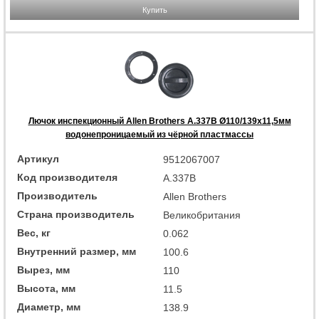
Купить
Лючок инспекционный Allen Brothers A.337B Ø110/139х11,5мм
водонепроницаемый из чёрной пластмассы
Артикул
9512067007
Код производителя
A.337B
Производитель
Allen Brothers
Страна производитель
Великобритания
Вес, кг
0.062
Внутренний размер, мм
100.6
Вырез, мм
110
Высота, мм
11.5
Диаметр, мм
138.9