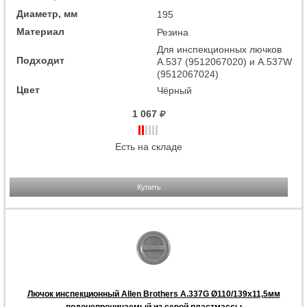
Диаметр, мм
195
Материал
Резина
Для инспекционных лючков
Подходит
A.537 (9512067020) и A.537W
(9512067024)
Цвет
Чёрный
1 067
Есть на складе
Купить
Лючок инспекционный Allen Brothers A.337G Ø110/139х11,5мм