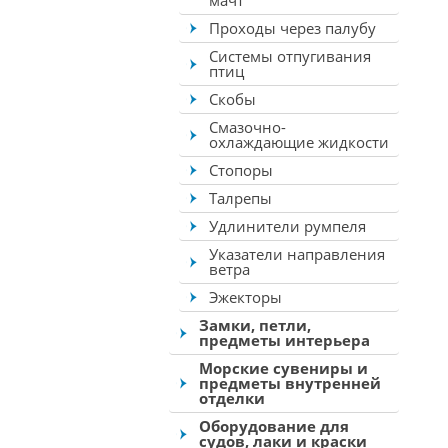
мачт
Проходы через палубу
Системы отпугивания
птиц
Скобы
Смазочно-
охлаждающие жидкости
Стопоры
Талрепы
Удлинители румпеля
Указатели направления
ветра
Эжекторы
Замки, петли,
предметы интерьера
Морские сувениры и
предметы внутренней
отделки
Оборудование для
судов, лаки и краски