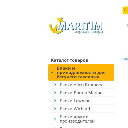
Б
КО
Каталог товаров
Гла
Блоки и
принадлежности для
бегучего такелажа
Блоки Allen Brothers
Блоки Barton Marine
Блоки Lewmar
Блоки Wichard
Блоки других
производителей