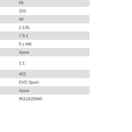
65
103
40
2.135
7,9:1
5 x M6
Хром
1:1
455
EVO Sport
Хром
9512420845