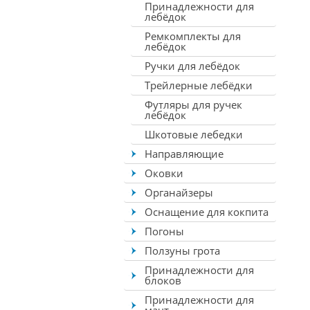
Принадлежности для
лебёдок
Ремкомплекты для
лебёдок
Ручки для лебёдок
Трейлерные лебёдки
Футляры для ручек
лебёдок
Шкотовые лебедки
Направляющие
Оковки
Органайзеры
Оснащение для кокпита
Погоны
Ползуны грота
Принадлежности для
блоков
Принадлежности для