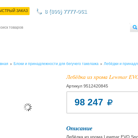
8 (800) 7777-061
ЫСТРЫЙ ЗАКАЗ
НТАКТЫ
ДОСТАВКА
ОПЛАТА
О МАГАЗИНЕ
ОПТОВЫМ ПОКУПАТЕЛЯМ
»
»
вная
Блоки и принадлежности для бегучего такелажа
Лебёдки и принад
Лебёдка из хрома Lewmar EVO 
Артикул
9512420845
98 247
Описание
Лебёдка из хрома Lewmar EVO Sport