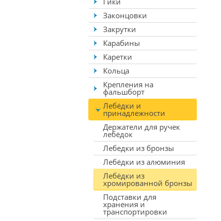
Гики
Законцовки
Закрутки
Карабины
Каретки
Кольца
Крепления на
фальшборт
Лебёдки и
принадлежности
Держатели для ручек
лебёдок
Лебедки из бронзы
Лебёдки из алюминия
Лебёдки из
хромированной бронзы
Подставки для
хранения и
транспортировки