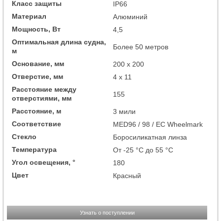
Класс защиты
IP66
Материал
Алюминий
Мощность, Вт
4,5
Оптимальная длина судна,
Более 50 метров
м
Основание, мм
200 x 200
Отверстие, мм
4 x 11
Расстояние между
155
отверстиями, мм
Расстояние, м
3 мили
Соответствие
MED96 / 98 / EC Wheelmark
Стекло
Боросиликатная линза
Температура
От -25 °C до 55 °C
Угол освещения, °
180
Цвет
Красный
Узнать о поступлении