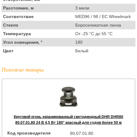
Расстояние, м
3 мили
Соответствие
MED96 / 98 / EC Wheelmark
Стекло
Боросиликатная линза
Температура
От -25 °C до 55 °C
Угол освещения, °
180
Цвет
Белый
Похожие товары
Круговой огонь экранированный светодиодный DHR DHR80
80.07.01.80 24 В 4,5 Вт 180° красный для судов более 50 м
Код производителя
80.07.01.80