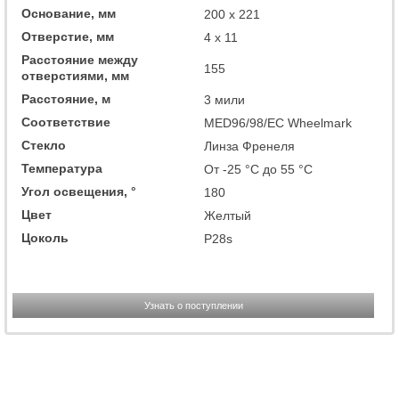
Основание, мм
200 x 221
Отверстие, мм
4 x 11
Расстояние между
155
отверстиями, мм
Расстояние, м
3 мили
Соответствие
MED96/98/EC Wheelmark
Стекло
Линза Френеля
Температура
От -25 °C до 55 °C
Угол освещения, °
180
Цвет
Желтый
Цоколь
P28s
Узнать о поступлении