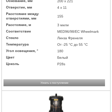
Основание, мм
200 x 221
Отверстие, мм
4 x 11
Расстояние между
155
отверстиями, мм
Расстояние, м
3 мили
Соответствие
MED96/98/EC Wheelmark
Стекло
Линза Френеля
Температура
От -25 °C до 55 °C
Угол освещения, °
180
Цвет
Белый
Цоколь
P28s
Узнать о поступлении