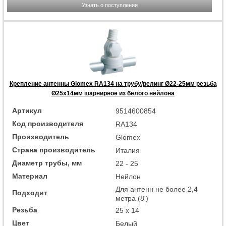
Узнать о поступлении
Крепление антенны Glomex RA134 на трубу/релинг Ø22-25мм резьба
Ø25x14мм шарнирное из белого нейлона
Артикул
9514600854
Код производителя
RA134
Производитель
Glomex
Страна производитель
Италия
Диаметр трубы, мм
22 - 25
Материал
Нейлон
Для антенн не более 2,4
Подходит
метра (8')
Резьба
25 x 14
Цвет
Белый