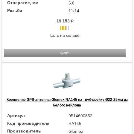
Отверстие, мм
6.8
Резьба
1”x14
19 153
Есть на складе
Купить
Крепление GPS-антенны Glomex RA145 на трубу/рейку Ø22-25мм из
белого нейлона
Артикул
9514600852
Код производителя
RA145
Производитель
Glomex