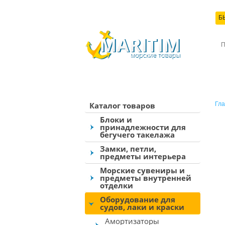
Б
КО
Каталог товаров
Гла
Блоки и
принадлежности для
бегучего такелажа
Замки, петли,
предметы интерьера
Морские сувениры и
предметы внутренней
отделки
Оборудование для
судов, лаки и краски
Амортизаторы