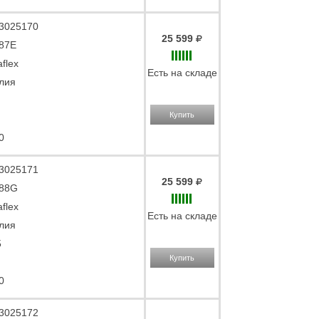
3025170
25 599
87E
aflex
Есть на складе
лия
Купить
0
3025171
25 599
88G
aflex
Есть на складе
лия
5
Купить
0
3025172