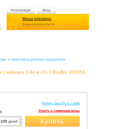
Регистрация
Вход
Ваша корзина:
Ваша корзина пуста
»
ские
Комплекты рулевого управления
с кабелем 2,44 м (8') Ultraflex 42685A
Купить быстро в 1 клик
Узнать о снижении цены
а
Купить
100
дней