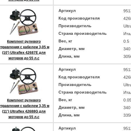
Артикул
951
Код производителя
426
Производитель
Ultr
Страна производитель
Ита
Вес, кг
0.5
Комплект рулевого
управления с кабелем 3,05 м
Диаметр, мм
340
(10') Ultraflex 42687E для
Длина, мм
305
моторов до 55 л.с
Артикул
951
Код производителя
426
Производитель
Ultr
Страна производитель
Ита
Вес, кг
0.0
Комплект рулевого
управления с кабелем 3,35 м
Диаметр, мм
340
(11') Ultraflex 42688G для
Длина, мм
335
моторов до 55 л.с
Артикул
951