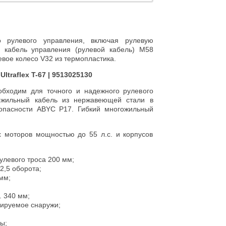
о рулевого управления, включая рулевую
 кабель управления (рулевой кабель) M58
евое колесо V32 из термопластика.
traflex T-67 | 9513025130
обходим для точного и надежного рулевого
ожильный кабель из нержавеющей стали в
зопасности ABYC P17. Гибкий многожильный
х моторов мощностью до 55 л.с. и корпусов
левого троса 200 мм;
2,5 оборота;
мм;
. 340 мм;
лируемое снаружи;
ы;