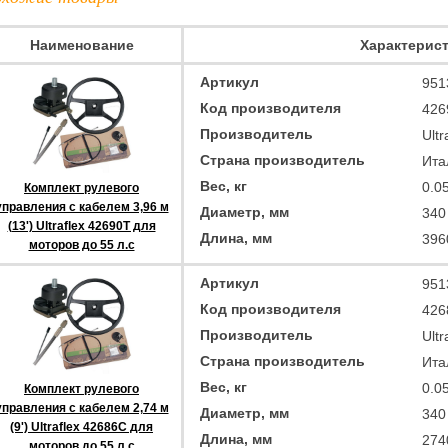
Наименование
Характерис
Артикул
951
Код производителя
426
Производитель
Ultr
Страна производитель
Ита
Вес, кг
0.0
Комплект рулевого
управления с кабелем 3,96 м
Диаметр, мм
340
(13') Ultraflex 42690T для
Длина, мм
396
моторов до 55 л.с
Артикул
951
Код производителя
426
Производитель
Ultr
Страна производитель
Ита
Вес, кг
0.0
Комплект рулевого
управления с кабелем 2,74 м
Диаметр, мм
340
(9') Ultraflex 42686C для
Длина, мм
274
моторов до 55 л.с