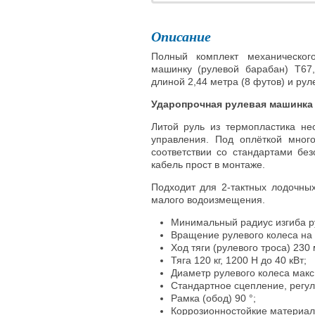
Описание
Полный комплект механическог
машинку (рулевой барабан) T67,
длиной 2,44 метра (8 футов) и рул
Ударопрочная рулевая машинка Ul
Литой руль из термопластика не
управления. Под оплёткой мног
соответствии со стандартами бе
кабель прост в монтаже.
Подходит для 2-тактных лодочны
малого водоизмещения.
Минимальный радиус изгиба ру
Вращение рулевого колеса на 
Ход тяги (рулевого троса) 230 
Тяга 120 кг, 1200 Н до 40 кВт;
Диаметр рулевого колеса макс
Стандартное сцепление, регу
Рамка (обод) 90 °;
Коррозионностойкие материал