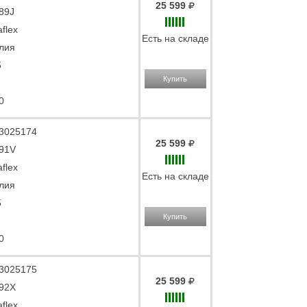
25 599
89J
aflex
Есть на складе
лия
5
Купить
0
3025174
25 599
91V
aflex
Есть на складе
лия
5
Купить
0
3025175
25 599
92X
aflex