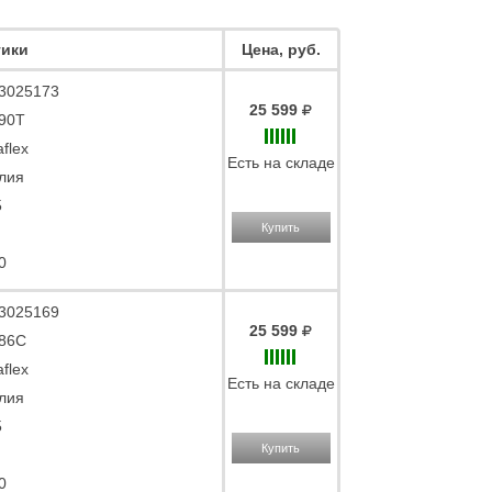
тики
Цена, руб.
3025173
25 599
90T
aflex
Есть на складе
лия
5
Купить
0
3025169
25 599
86C
aflex
Есть на складе
лия
5
Купить
0