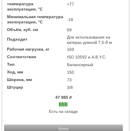
температура
+77
эксплуатации, °C
Минимальная температура
-18
эксплуатации, °C
Объём, куб. см
69
Для использования на
Подходит
катерах длиной 7,5-8 м
Рабочая нагрузка, кг
169
Соответствие
ISO 10592 и A.B.Y.C.
Тип
Балансирный
Ход, мм
150
Ширина, мм
73
Штуцер
3/8
47 985
Есть на складе
Купить