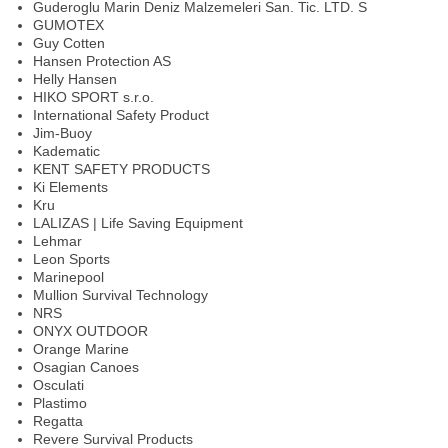
Guderoglu Marin Deniz Malzemeleri San. Tic. LTD. S
GUMOTEX
Guy Cotten
Hansen Protection AS
Helly Hansen
HIKO SPORT s.r.o.
International Safety Product
Jim-Buoy
Kadematic
KENT SAFETY PRODUCTS
Ki Elements
Kru
LALIZAS | Life Saving Equipment
Lehmar
Leon Sports
Marinepool
Mullion Survival Technology
NRS
ONYX OUTDOOR
Orange Marine
Osagian Canoes
Osculati
Plastimo
Regatta
Revere Survival Products