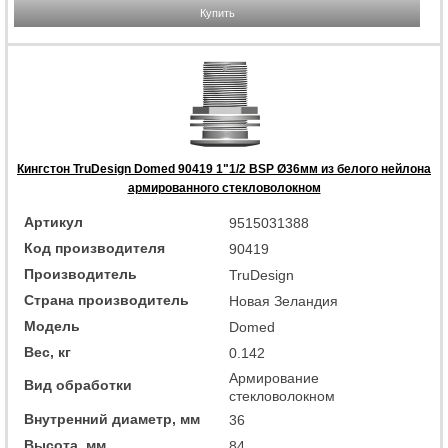
Купить
Кингстон TruDesign Domed 90419 1"1/2 BSP Ø36мм из белого нейлона
армированного стекловолокном
Артикул
9515031388
Код производителя
90419
Производитель
TruDesign
Страна производитель
Новая Зеландия
Модель
Domed
Вес, кг
0.142
Армирование
Вид обработки
стекловолокном
Внутренний диаметр, мм
36
Высота, мм
84