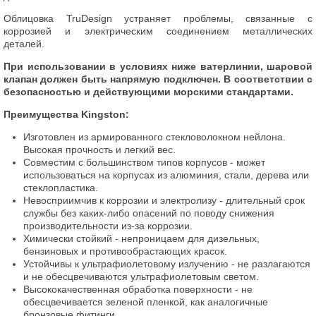
Облицовка TruDesign устраняет проблемы, связанные с
коррозией и электрическим соединением металлических
деталей.
При использовании в условиях ниже ватерлинии, шаровой
клапан должен быть напрямую подключен. В соответствии с
безопасностью и действующими морскими стандартами.
Преимущества Kingston:
Изготовлен из армированного стекловолокном нейлона.
Высокая прочность и легкий вес.
Совместим с большинством типов корпусов - может
использоваться на корпусах из алюминия, стали, дерева или
стеклопластика.
Невосприимчив к коррозии и электролизу - длительный срок
службы без каких-либо опасений по поводу снижения
производительности из-за коррозии.
Химически стойкий - непроницаем для дизельных,
бензиновых и противообрастающих красок.
Устойчивы к ультрафиолетовому излучению - не разлагаются
и не обесцвечиваются ультрафиолетовым светом.
Высококачественная обработка поверхности - не
обесцвечивается зеленой пленкой, как аналогичные
бронзовые фитинги.