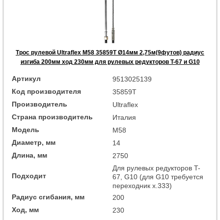
Трос рулевой Ultraflex M58 35859T Ø14мм 2,75м(9футов) радиус
изгиба 200мм ход 230мм для рулевых редукторов T-67 и G10
Артикул
9513025139
Код производителя
35859T
Производитель
Ultraflex
Страна производитель
Италия
Модель
M58
Диаметр, мм
14
Длина, мм
2750
Для рулевых редукторов T-
Подходит
67, G10 (для G10 требуется
переходник x.333)
Радиус сгибания, мм
200
Ход, мм
230