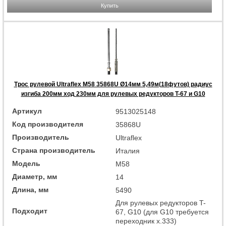
Купить
Трос рулевой Ultraflex M58 35868U Ø14мм 5,49м(18футов) радиус
изгиба 200мм ход 230мм для рулевых редукторов T-67 и G10
Артикул
9513025148
Код производителя
35868U
Производитель
Ultraflex
Страна производитель
Италия
Модель
M58
Диаметр, мм
14
Длина, мм
5490
Для рулевых редукторов T-
Подходит
67, G10 (для G10 требуется
переходник x.333)