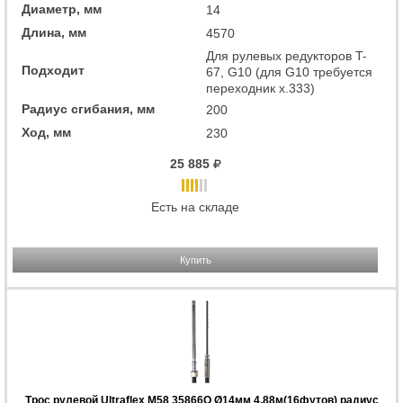
Диаметр, мм
14
Длина, мм
4570
Для рулевых редукторов T-
Подходит
67, G10 (для G10 требуется
переходник x.333)
Радиус сгибания, мм
200
Ход, мм
230
25 885
Есть на складе
Купить
Трос рулевой Ultraflex M58 35866Q Ø14мм 4,88м(16футов) радиус