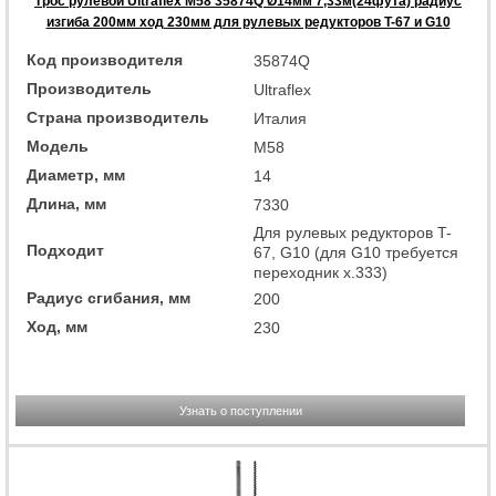
Трос рулевой Ultraflex M58 35874Q Ø14мм 7,33м(24фута) радиус
изгиба 200мм ход 230мм для рулевых редукторов T-67 и G10
Код производителя
35874Q
Производитель
Ultraflex
Страна производитель
Италия
Модель
M58
Диаметр, мм
14
Длина, мм
7330
Для рулевых редукторов T-
Подходит
67, G10 (для G10 требуется
переходник x.333)
Радиус сгибания, мм
200
Ход, мм
230
Узнать о поступлении