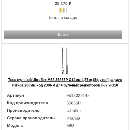
25 170
Есть на складе
Купить
Трос рулевой Ultraflex M58 35865P Ø14мм 4,57м(15футов) радиус
изгиба 200мм ход 230мм для рулевых редукторов T-67 и G10
Артикул
9513025145
Код производителя
35865P
Производитель
Ultraflex
Страна производитель
Италия
Модель
M58