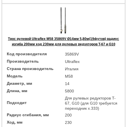
Трос рулевой Ultraflex M58 35869V Ø14мм 5,80м(19футов) радиус
изгиба 200мм ход 230мм для рулевых редукторов T-67 и G10
Код производителя
35869V
Производитель
Ultraflex
Страна производитель
Италия
Модель
M58
Диаметр, мм
14
Длина, мм
5800
Для рулевых редукторов T-
Подходит
67, G10 (для G10 требуется
переходник x.333)
Радиус сгибания, мм
200
Ход, мм
230