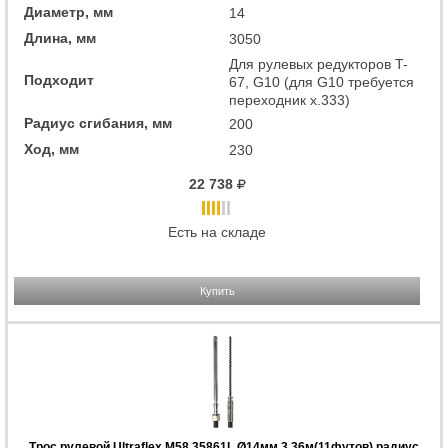
Диаметр, мм
14
Длина, мм
3050
Для рулевых редукторов T-
Подходит
67, G10 (для G10 требуется
переходник x.333)
Радиус сгибания, мм
200
Ход, мм
230
22 738
Есть на складе
Купить
Трос рулевой Ultraflex M58 35861L Ø14мм 3,36м(11футов) радиус