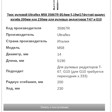
Трос рулевой Ultraflex M58 35867R Ø14мм 5,19м(17футов) радиус
изгиба 200мм ход 230мм для рулевых редукторов T-67 и G10
Код производителя
35867R
Производитель
Ultraflex
Страна производитель
Италия
Модель
M58
Диаметр, мм
14
Длина, мм
5190
Для рулевых редукторов T-
Подходит
67, G10 (для G10 требуется
переходник x.333)
Радиус сгибания, мм
200
Ход, мм
230
Узнать о поступлении