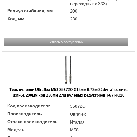
переходник x.333)
Радиус сгибания, мм
200
Ход, мм
230
Узнать о поступлении
Трос рулевой Ultraflex M58 35872O Ø14мм 6,72м(22фута) радиус
изгиба 200мм ход 230мм для рулевых редукторов T-67 и G10
Код производителя
35872O
Производитель
Ultraflex
Страна производитель
Италия
Модель
M58