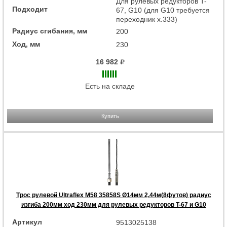
Для рулевых редукторов T-
Подходит
67, G10 (для G10 требуется
переходник x.333)
Радиус сгибания, мм
200
Ход, мм
230
16 982
Есть на складе
Купить
Трос рулевой Ultraflex M58 35858S Ø14мм 2,44м(8футов) радиус
изгиба 200мм ход 230мм для рулевых редукторов T-67 и G10
Артикул
9513025138