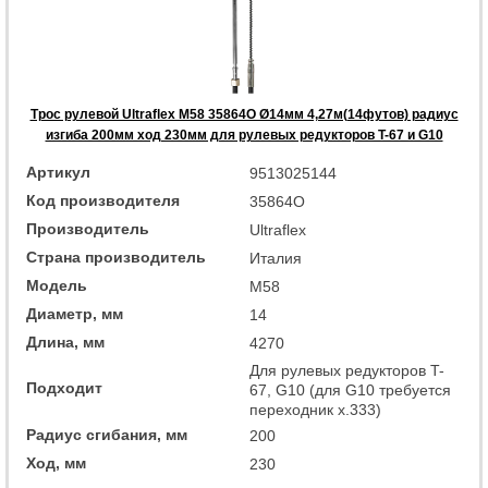
Трос рулевой Ultraflex M58 35864O Ø14мм 4,27м(14футов) радиус
изгиба 200мм ход 230мм для рулевых редукторов T-67 и G10
Артикул
9513025144
Код производителя
35864O
Производитель
Ultraflex
Страна производитель
Италия
Модель
M58
Диаметр, мм
14
Длина, мм
4270
Для рулевых редукторов T-
Подходит
67, G10 (для G10 требуется
переходник x.333)
Радиус сгибания, мм
200
Ход, мм
230