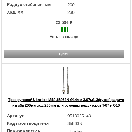
Радиус сгибания, мм
200
Ход, мм
230
23 596
Есть на складе
Купить
Трос рулевой Ultraflex M58 35863N Ø14мм 3,97м(13футов) радиус
изгиба 200мм ход 230мм для рулевых редукторов T-67 и G10
Артикул
9513025143
Код производителя
35863N
Производитель
Ultraflex