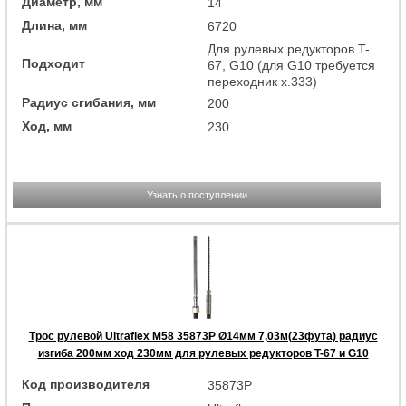
Диаметр, мм
14
Длина, мм
6720
Для рулевых редукторов T-
Подходит
67, G10 (для G10 требуется
переходник x.333)
Радиус сгибания, мм
200
Ход, мм
230
Узнать о поступлении
Трос рулевой Ultraflex M58 35873P Ø14мм 7,03м(23фута) радиус
изгиба 200мм ход 230мм для рулевых редукторов T-67 и G10
Код производителя
35873P