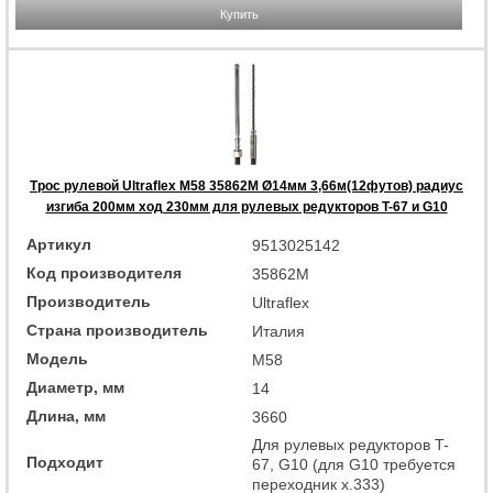
Купить
Трос рулевой Ultraflex M58 35862M Ø14мм 3,66м(12футов) радиус
изгиба 200мм ход 230мм для рулевых редукторов T-67 и G10
Артикул
9513025142
Код производителя
35862M
Производитель
Ultraflex
Страна производитель
Италия
Модель
M58
Диаметр, мм
14
Длина, мм
3660
Для рулевых редукторов T-
Подходит
67, G10 (для G10 требуется
переходник x.333)