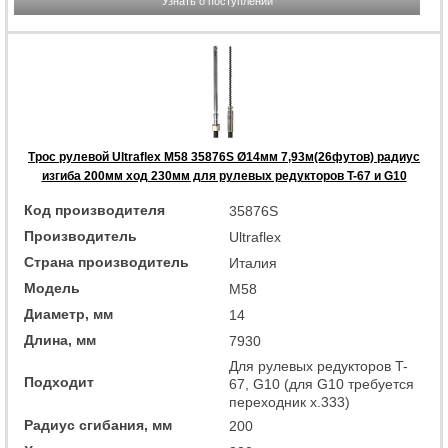
Узнать о поступлении
Трос рулевой Ultraflex M58 35876S Ø14мм 7,93м(26футов) радиус
изгиба 200мм ход 230мм для рулевых редукторов T-67 и G10
Код производителя
35876S
Производитель
Ultraflex
Страна производитель
Италия
Модель
M58
Диаметр, мм
14
Длина, мм
7930
Для рулевых редукторов T-
Подходит
67, G10 (для G10 требуется
переходник x.333)
Радиус сгибания, мм
200