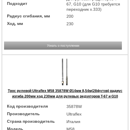
Подходит
67, G10 (для G10 требуется
переходник x.333)
Радиус сгибания, мм
200
Ход, мм
230
Узнать о поступлении
Трос рулевой Ultraflex M58 35878W Ø14мм 8,54м(28футов) радиус
изгиба 200мм ход 230мм для рулевых редукторов T-67 и G10
Код производителя
35878W
Производитель
Ultraflex
Страна производитель
Италия
Модель
M58