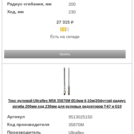
Радиус сгибания, мм
200
Ход, мм
230
27 315
Есть на складе
Купить
Трос рулевой Ultraflex M58 35870M Ø14мм 6,10м(20футов) радиус
изгиба 200мм ход 230мм для рулевых редукторов T-67 и G10
Артикул
9513025150
Код производителя
35870M
Производитель
Ultraflex