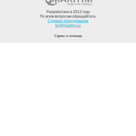
Разработано в 2012 году
По всем вопросам обращайтесь:
Судовое оборудование
tim@maritim.su
Сервис и помощь
Вход
Регистрация
Профиль
О компании
Доставка
Оплата
О нас
Наши Бренды
Мы в соцсетях