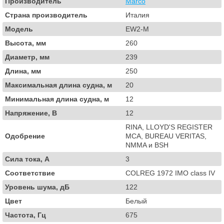
Производитель
Marco
Страна производитель
Италия
Модель
EW2-M
Высота, мм
260
Диаметр, мм
239
Длина, мм
250
Максимальная длина судна, м
20
Минимальная длина судна, м
12
Напряжение, В
12
RINA, LLOYD'S REGISTER
Одобрение
MCA, BUREAU VERITAS,
NMMA и BSH
Сила тока, А
3
Соответствие
COLREG 1972 IMO class IV
Уровень шума, дБ
122
Цвет
Белый
Частота, Гц
675