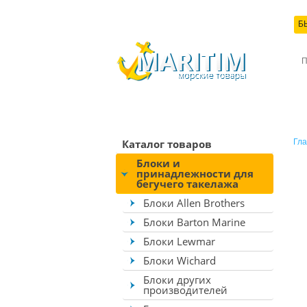
Б
КО
Каталог товаров
Гла
Блоки и
принадлежности для
бегучего такелажа
Блоки Allen Brothers
Блоки Barton Marine
Блоки Lewmar
Блоки Wichard
Блоки других
производителей