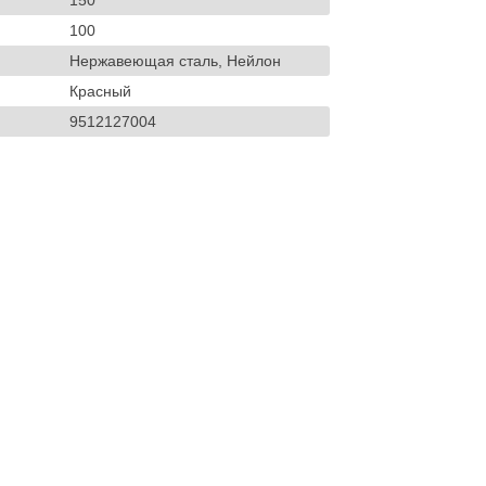
150
100
Нержавеющая сталь, Нейлон
Красный
9512127004