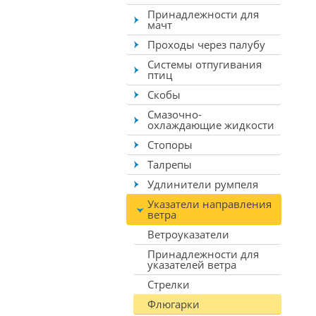
Принадлежности для
мачт
Проходы через палубу
Системы отпугивания
птиц
Скобы
Смазочно-
охлаждающие жидкости
Стопоры
Талрепы
Удлинители румпеля
Указатели направления
ветра
Ветроуказатели
Принадлежности для
указателей ветра
Стрелки
Флюгарки