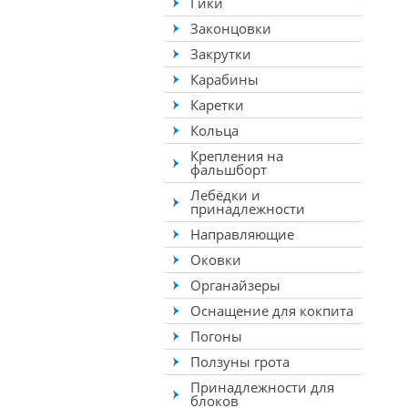
Гики
Законцовки
Закрутки
Карабины
Каретки
Кольца
Крепления на
фальшборт
Лебёдки и
принадлежности
Направляющие
Оковки
Органайзеры
Оснащение для кокпита
Погоны
Ползуны грота
Принадлежности для
блоков