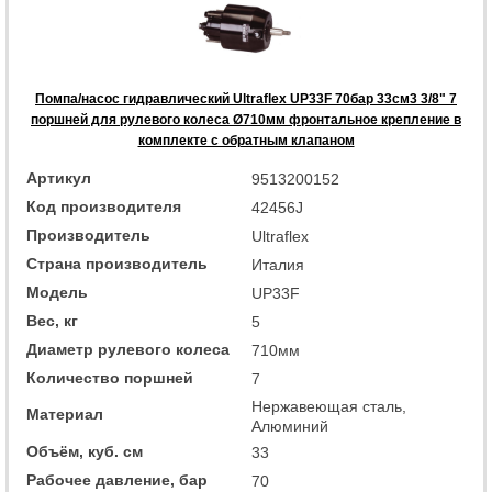
Помпа/насос гидравлический Ultraflex UP33F 70бар 33см3 3/8" 7
поршней для рулевого колеса Ø710мм фронтальное крепление в
комплекте с обратным клапаном
Артикул
9513200152
Код производителя
42456J
Производитель
Ultraflex
Страна производитель
Италия
Модель
UP33F
Вес, кг
5
Диаметр рулевого колеса
710мм
Количество поршней
7
Нержавеющая сталь,
Материал
Алюминий
Объём, куб. см
33
Рабочее давление, бар
70