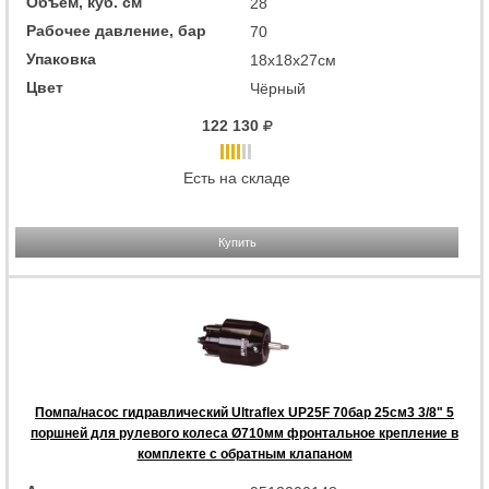
Объём, куб. см
28
Рабочее давление, бар
70
Упаковка
18x18x27см
Цвет
Чёрный
122 130
Есть на складе
Купить
Помпа/насос гидравлический Ultraflex UP25F 70бар 25см3 3/8" 5
поршней для рулевого колеса Ø710мм фронтальное крепление в
комплекте с обратным клапаном