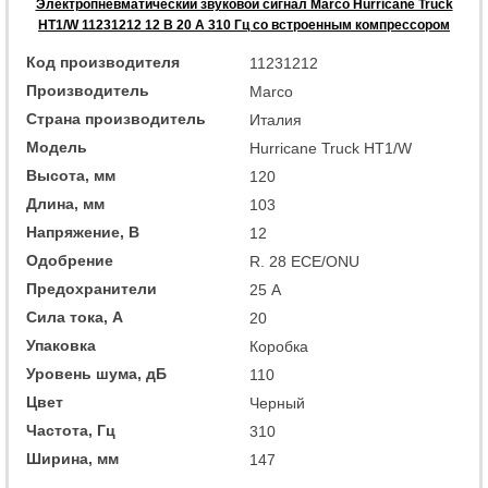
Электропневматический звуковой сигнал Marco Hurricane Truck
HT1/W 11231212 12 В 20 А 310 Гц со встроенным компрессором
Код производителя
11231212
Производитель
Marco
Страна производитель
Италия
Модель
Hurricane Truck HT1/W
Высота, мм
120
Длина, мм
103
Напряжение, В
12
Одобрение
R. 28 ECE/ONU
Предохранители
25 А
Сила тока, А
20
Упаковка
Коробка
Уровень шума, дБ
110
Цвет
Черный
Частота, Гц
310
Ширина, мм
147