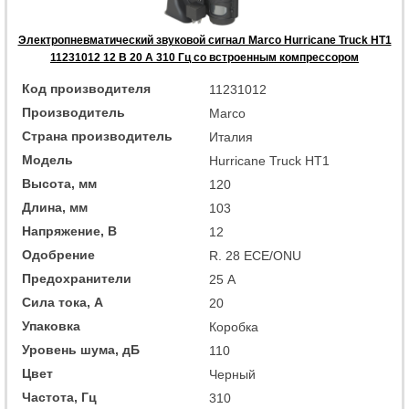
Электропневматический звуковой сигнал Marco Hurricane Truck HT1
11231012 12 В 20 А 310 Гц со встроенным компрессором
Код производителя
11231012
Производитель
Marco
Страна производитель
Италия
Модель
Hurricane Truck HT1
Высота, мм
120
Длина, мм
103
Напряжение, В
12
Одобрение
R. 28 ECE/ONU
Предохранители
25 А
Сила тока, А
20
Упаковка
Коробка
Уровень шума, дБ
110
Цвет
Черный
Частота, Гц
310