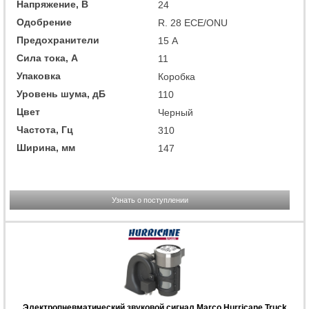
Напряжение, В
24
Одобрение
R. 28 ECE/ONU
Предохранители
15 А
Сила тока, А
11
Упаковка
Коробка
Уровень шума, дБ
110
Цвет
Черный
Частота, Гц
310
Ширина, мм
147
Узнать о поступлении
Электропневматический звуковой сигнал Marco Hurricane Truck