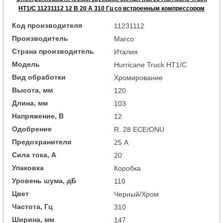
HT1/C 11231112 12 В 20 А 310 Гц со встроенным компрессором
Код производителя
11231112
Производитель
Marco
Страна производитель
Италия
Модель
Hurricane Truck HT1/C
Вид обработки
Хромирование
Высота, мм
120
Длина, мм
103
Напряжение, В
12
Одобрение
R. 28 ECE/ONU
Предохранители
25 А
Сила тока, А
20
Упаковка
Коробка
Уровень шума, дБ
110
Цвет
Черный/Хром
Частота, Гц
310
Ширина, мм
147