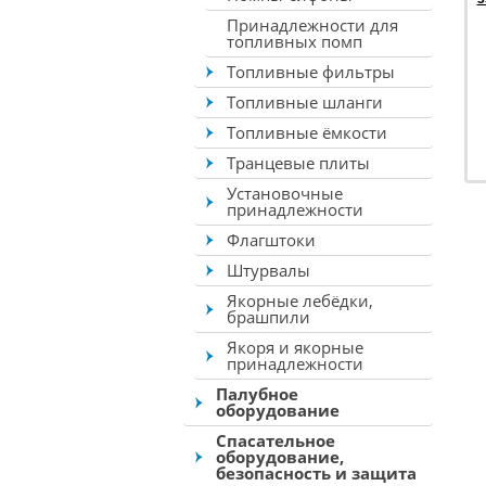
Принадлежности для
топливных помп
Топливные фильтры
Топливные шланги
Топливные ёмкости
Транцевые плиты
Установочные
принадлежности
Флагштоки
Штурвалы
Якорные лебёдки,
брашпили
Якоря и якорные
принадлежности
Палубное
оборудование
Спасательное
оборудование,
безопасность и защита