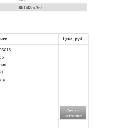
9515005760
тики
Цена, руб.
93013
co
лия
K1
етр
Узнать о
поступлении