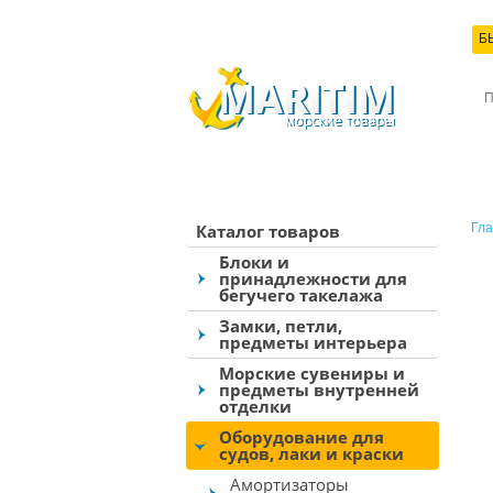
Б
КО
Каталог товаров
Гла
Блоки и
принадлежности для
бегучего такелажа
Замки, петли,
предметы интерьера
Морские сувениры и
предметы внутренней
отделки
Оборудование для
судов, лаки и краски
Амортизаторы