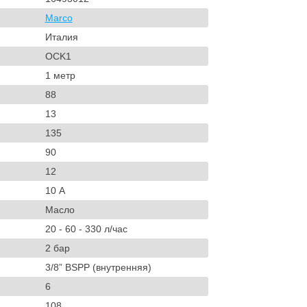
Marco
Италия
OCK1
1 метр
88
13
135
90
12
10 А
Масло
20 - 60 - 330 л/час
2 бар
3/8” BSPP (внутренняя)
6
108