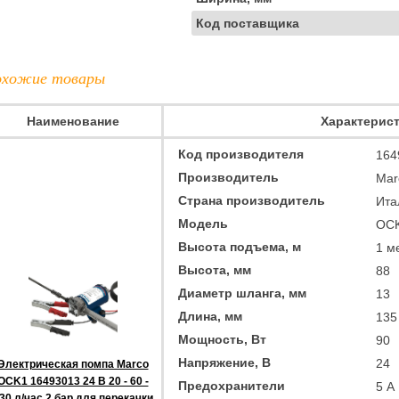
Код поставщика
хожие товары
Наименование
Характерис
Код производителя
164
Производитель
Mar
Страна производитель
Ита
Модель
OC
Высота подъема, м
1 м
Высота, мм
88
Диаметр шланга, мм
13
Длина, мм
135
Мощность, Вт
90
Напряжение, В
24
Электрическая помпа Marco
OCK1 16493013 24 В 20 - 60 -
Предохранители
5 А
30 л/час 2 бар для перекачки