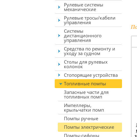
Рулевые системы
механические
Рулевые тросы/кабели
управления
По
Системы
дистанционного
управления
Средства по ремонту и
уходу за судном
Столы для рулевых
колонок
Стопорящие устройства
Топливные помпы
Запасные части для
топливных помп
Импеллеры,
крыльчатки помп
Помпы ручные
Помпы электрические
Помпы-сифоны
3