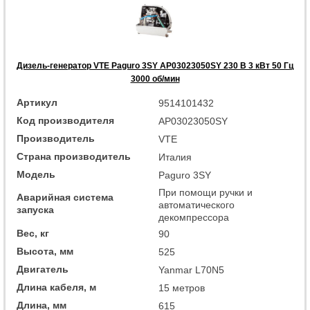
Дизель-генератор VTE Paguro 3SY AP03023050SY 230 В 3 кВт 50 Гц
3000 об/мин
Артикул
9514101432
Код производителя
AP03023050SY
Производитель
VTE
Страна производитель
Италия
Модель
Paguro 3SY
При помощи ручки и
Аварийная система
автоматического
запуска
декомпрессора
Вес, кг
90
Высота, мм
525
Двигатель
Yanmar L70N5
Длина кабеля, м
15 метров
Длина, мм
615