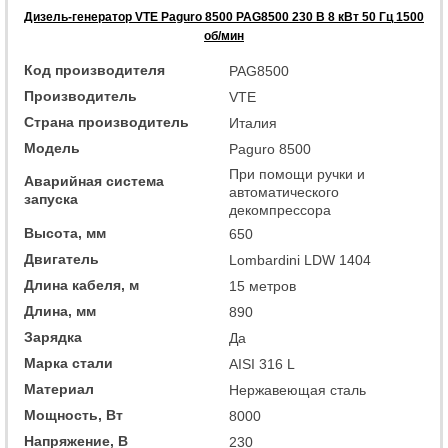
Дизель-генератор VTE Paguro 8500 PAG8500 230 В 8 кВт 50 Гц 1500
об/мин
Код производителя
PAG8500
Производитель
VTE
Страна производитель
Италия
Модель
Paguro 8500
При помощи ручки и
Аварийная система
автоматического
запуска
декомпрессора
Высота, мм
650
Двигатель
Lombardini LDW 1404
Длина кабеля, м
15 метров
Длина, мм
890
Зарядка
Да
Марка стали
AISI 316 L
Материал
Нержавеющая сталь
Мощность, Вт
8000
Напряжение, В
230