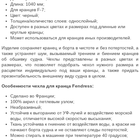
Длина: 1040 мм;
Для кранцев F-7;
Цвет: черный;
Толщина/количество слоев: однослойный;
Доступен в разных цветах и размерах под длинные или
круглые кранцы;
Может использоваться для кранцев иных производителей.
Изделие сохраняет кранец и борта в чистоте и без потертостей, а
также устраняет шум, вызываемый трением и биением кранцев
об обшивку судна. Чехлы представлены в разных цветах и
размерах, что позволяет подобрать чехол нужного размера и
расцветки индивидуально под ваши кранцы, а также придать
презентабельность внешнему виду судна в целом.
Особенности чехла для кранца Fendress:
Сделано во Франции;
100% акрил с петлевым узлом;
Неабразивный;
Устойчив к выгоранию от УФ-лучей и воздействию морской
воды, отличается высокой скоростью высыхания;
Ткань устойчива к гниению от воздействия воды, а краски не
пачкают борта судна и не оставляют следы потертостей;
Можно стирать в машинке при температуре 40 градусов;