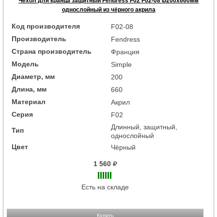
Чехол для кранца защитный Fendress F02 F02-08 Ø200х660мм
однослойный из чёрного акрила
Код производителя
F02-08
Производитель
Fendress
Страна производитель
Франция
Модель
Simple
Диаметр, мм
200
Длина, мм
660
Материал
Акрил
Серия
F02
Длинный, защитный,
Тип
однослойный
Цвет
Чёрный
1 560
Есть на складе
Купить