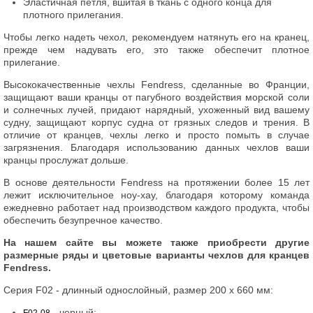
Эластичная петля, вшитая в ткань с одного конца для
плотного прилегания.
Чтобы легко надеть чехол, рекомендуем натянуть его на кранец,
прежде чем надувать его, это также обеспечит плотное
прилегание.
Высококачественные чехлы Fendress, сделанные во Франции,
защищают ваши кранцы от пагубного воздействия морской соли
и солнечных лучей, придают нарядный, ухоженный вид вашему
судну, защищают корпус судна от грязных следов и трения. В
отличие от кранцев, чехлы легко и просто помыть в случае
загрязнения. Благодаря использованию данных чехлов ваши
кранцы прослужат дольше.
В основе деятельности Fendress на протяжении более 15 лет
лежит исключительное ноу-хау, благодаря которому команда
ежедневно работает над производством каждого продукта, чтобы
обеспечить безупречное качество.
На нашем сайте вы можете также приобрести другие
размерные ряды и цветовые варианты чехлов для кранцев
Fendress.
Серия F02 - длинный однослойный, размер 200 х 660 мм:
- черный;