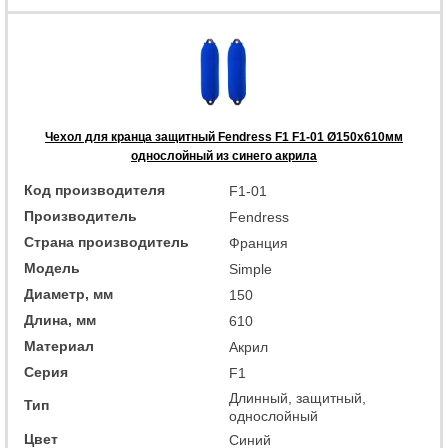
Чехол для кранца защитный Fendress F1 F1-01 Ø150х610мм
однослойный из синего акрила
Код производителя
F1-01
Производитель
Fendress
Страна производитель
Франция
Модель
Simple
Диаметр, мм
150
Длина, мм
610
Материал
Акрил
Серия
F1
Длинный, защитный,
Тип
однослойный
Цвет
Синий