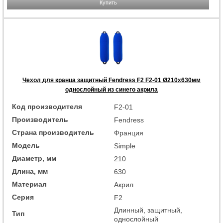
Купить
Чехол для кранца защитный Fendress F2 F2-01 Ø210х630мм
однослойный из синего акрила
Код производителя
F2-01
Производитель
Fendress
Страна производитель
Франция
Модель
Simple
Диаметр, мм
210
Длина, мм
630
Материал
Акрил
Серия
F2
Длинный, защитный,
Тип
однослойный