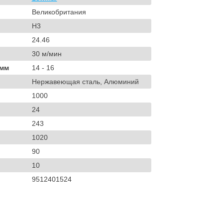
Великобритания
H3
24.46
30 м/мин
 мм
14 - 16
Нержавеющая сталь, Алюминий
1000
24
243
1020
90
10
9512401524