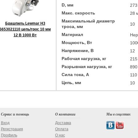
D, мм
273
Макс. скорость
28 
Максимальный диаметр
Брашпиль Lewmar H3
10
троса, мм
6653021110 цепь/трос 10 мм
Материал
Нер
12 В 1000 Вт
Мощность, Вт
100
Напряжение, В
12
Рабочая нагрузка, кг
215
Разрывная нагрузка, кг
890
Сила тока, А
110
Цепь, мм
10
Сервис и помощь
О компании
Мы в соцсетях
Вход
Доставка
Регистрация
Оплата
Профиль
О нас