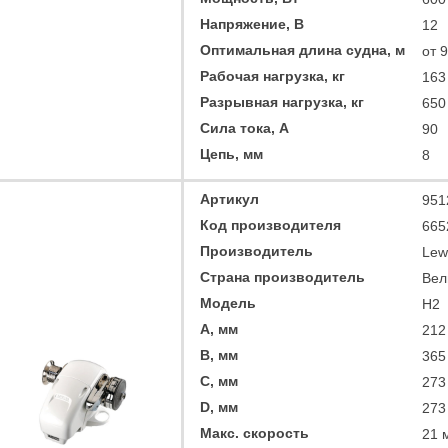
Напряжение, В
12
Оптимальная длина судна, м
от 9
Рабочая нагрузка, кг
163
Разрывная нагрузка, кг
650
Сила тока, А
90
Цепь, мм
8
Артикул
951
Код производителя
665
Производитель
Lew
Страна производитель
Вел
Модель
H2
A, мм
212
B, мм
365
C, мм
273
D, мм
273
Макс. скорость
21 