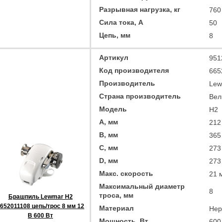
Разрывная нагрузка, кг
760
Сила тока, А
50
Цепь, мм
8
Артикул
951
Код производителя
665
Производитель
Lew
Страна производитель
Вел
Модель
H2
A, мм
212
B, мм
365
C, мм
273
D, мм
273
Макс. скорость
21 
Максимальный диаметр
8
троса, мм
Брашпиль Lewmar H2
652011108 цепь/трос 8 мм 12
Материал
Нер
В 600 Вт
Мощность, Вт
600