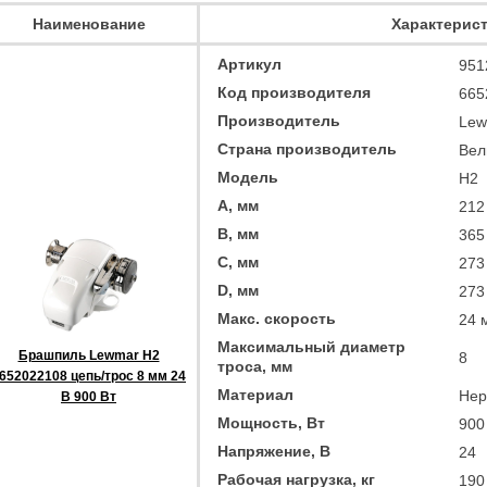
Наименование
Характерис
Артикул
951
Код производителя
665
Производитель
Lew
Страна производитель
Вел
Модель
H2
A, мм
212
B, мм
365
C, мм
273
D, мм
273
Макс. скорость
24 
Максимальный диаметр
Брашпиль Lewmar H2
8
троса, мм
652022108 цепь/трос 8 мм 24
Материал
Нер
В 900 Вт
Мощность, Вт
900
Напряжение, В
24
Рабочая нагрузка, кг
190