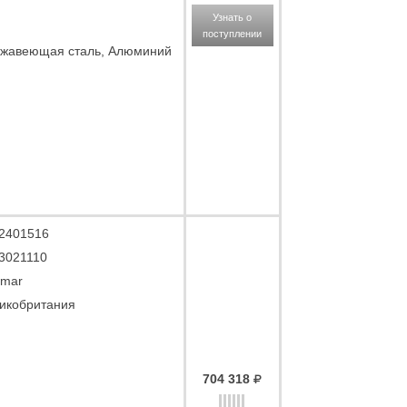
Узнать о
поступлении
жавеющая сталь, Алюминий
2401516
3021110
mar
икобритания
704 318