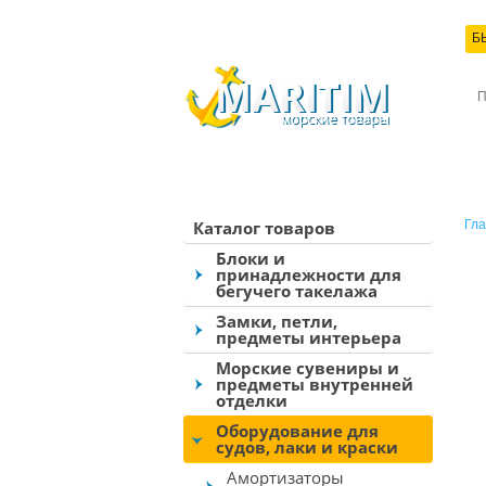
Б
КО
Каталог товаров
Гла
Блоки и
принадлежности для
бегучего такелажа
Замки, петли,
предметы интерьера
Морские сувениры и
предметы внутренней
отделки
Оборудование для
судов, лаки и краски
Амортизаторы