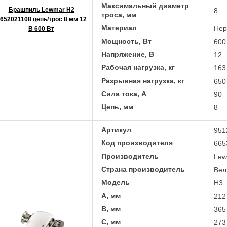
Максимальный диаметр
Брашпиль Lewmar H2
8
троса, мм
652021108 цепь/трос 8 мм 12
Материал
Нер
В 600 Вт
Мощность, Вт
600
Напряжение, В
12
Рабочая нагрузка, кг
163
Разрывная нагрузка, кг
650
Сила тока, А
90
Цепь, мм
8
Артикул
951
Код производителя
665
Производитель
Lew
Страна производитель
Вел
Модель
H3
A, мм
212
B, мм
365
C, мм
273