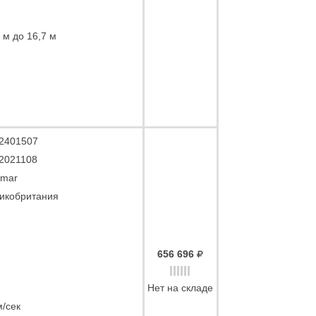
 м до 16,7 м
2401507
2021108
mar
икобритания
656 696
Нет на складе
м/сек