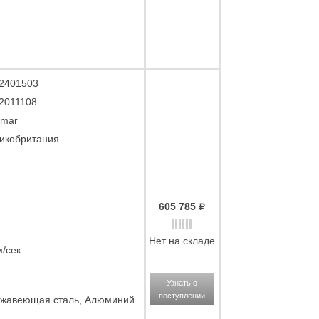
2401503
2011108
mar
икобритания
605 785
Нет на складе
м/сек
Узнать о
поступлении
жавеющая сталь, Алюминий