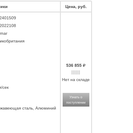
тики
Цена, руб.
2401509
2022108
mar
икобритания
536 855
Нет на складе
м/сек
Узнать о
поступлении
жавеющая сталь, Алюминий