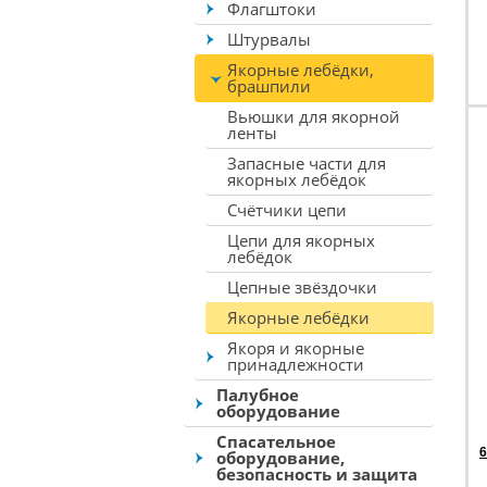
Флагштоки
Штурвалы
Якорные лебёдки,
брашпили
Вьюшки для якорной
ленты
Запасные части для
якорных лебёдок
Счётчики цепи
Цепи для якорных
лебёдок
Цепные звёздочки
Якорные лебёдки
Якоря и якорные
принадлежности
Палубное
оборудование
Спасательное
6
оборудование,
безопасность и защита