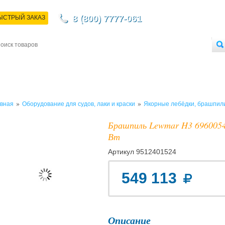
8 (800) 7777-061
ЫСТРЫЙ ЗАКАЗ
НТАКТЫ
ДОСТАВКА
ОПЛАТА
О МАГАЗИНЕ
ОПТОВЫМ ПОКУПАТЕЛЯМ
»
»
вная
Оборудование для судов, лаки и краски
Якорные лебёдки, брашпил
Брашпиль Lewmar H3 69600548
Вт
Артикул
9512401524
549 113
Описание