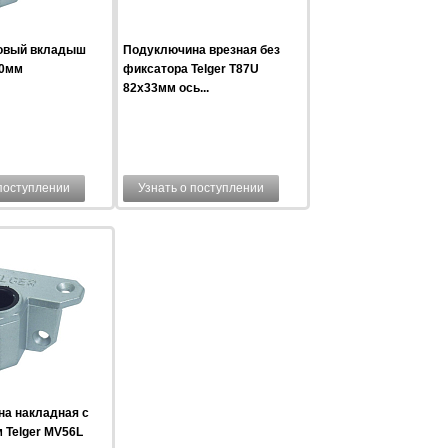
овый вкладыш
Подуключина врезная без
40мм
фиксатора Telger T87U
82x33мм ось...
 поступлении
Узнать о поступлении
а накладная с
 Telger MV56L