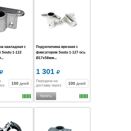
а накладная с
Подуключина врезная с
 Soutu 1-122
фиксатором Soutu 1-127 ось
..
Ø17x58мм...
1 301
а
Передача на
100
дней
100
дней
рез
:
доставку
через
:
Купить