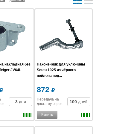
а накладная без
Наконечник для уключины
elger JV64L
Soutu 1025 из чёрного
нейлона под...
872
а
Передача на
3
дня
100
дней
рез
:
доставку
через
:
Купить