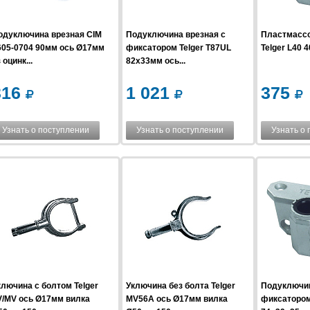
одуключина врезная CIM
Подуключина врезная с
Пластмасс
605-0704 90мм ось Ø17мм
фиксатором Telger T87UL
Telger L40 
 оцинк...
82x33мм ось...
316
1 021
375
Узнать о поступлении
Узнать о поступлении
Узнать о
ключина с болтом Telger
Уключина без болта Telger
Подуключин
V/MV ось Ø17мм вилка
MV56A ось Ø17мм вилка
фиксатором