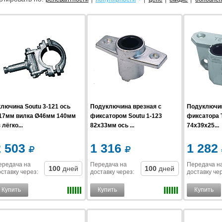
ключина Soutu 3-121 ось
Подуключина врезная с
Подуключин
17мм вилка Ø46мм 140мм
фиксатором Soutu 1-123
фиксатора T
 лёгко...
82x33мм ось ...
74x39x25...
2 503
1 316
1 282
ередача на
Передача на
Передача н
100
дней
100
дней
ставку
через
:
доставку
через
:
доставку
че
Купить
Купить
Купить