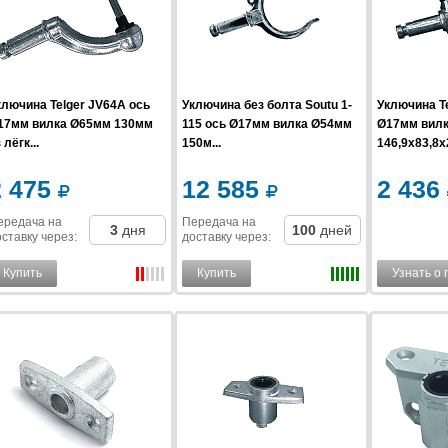
ключина Telger JV64A ось
Уключина без болта Soutu 1-
Уключина Te
17мм вилка Ø65мм 130мм
115 ось Ø17мм вилка Ø54мм
Ø17мм вил
 лёгк...
150м...
146,9x83,8x2
2 475
12 585
2 436
ередача на
Передача на
3
дня
100
дней
ставку
через
:
доставку
через
:
Купить
Купить
Узнать о