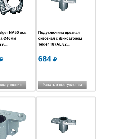
lger NA50 ось
Подуключина врезная
ка Ø46мм
сквозная с фиксатором
9,...
Telger T87AL 82...
684
 поступлении
Узнать о поступлении