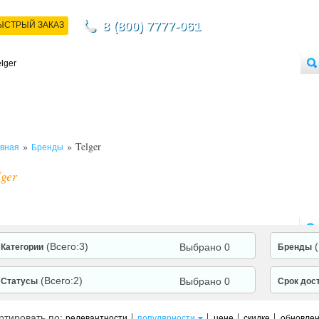
8 (800) 7777-061
ЫСТРЫЙ ЗАКАЗ
НТАКТЫ
ДОСТАВКА
ОПЛАТА
О МАГАЗИНЕ
ОПТОВЫМ ПОКУПАТЕЛЯМ
»
» Telger
вная
Бренды
lger
(Всего:3)
Выбрано 0
Категории
Бренды
(Всего:2)
Выбрано 0
Статусы
Срок дос
ртировать по:
релевантности
популярности
цене
скидке
обновле