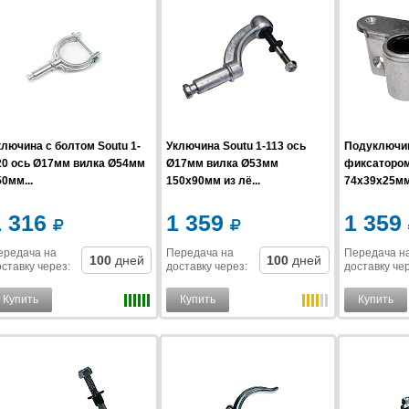
ключина с болтом Soutu 1-
Уключина Soutu 1-113 ось
Подуключин
20 ось Ø17мм вилка Ø54мм
Ø17мм вилка Ø53мм
фиксатором
0мм...
150x90мм из лё...
74x39x25мм.
1 316
1 359
1 359
ередача на
Передача на
Передача н
100
дней
100
дней
ставку
через
:
доставку
через
:
доставку
че
Купить
Купить
Купить