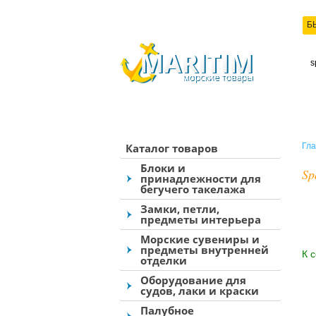
Б
КО
Каталог товаров
Гла
Блоки и
Sp
принадлежности для
бегучего такелажа
Замки, петли,
предметы интерьера
Морские сувениры и
предметы внутренней
К 
отделки
Оборудование для
судов, лаки и краски
Палубное