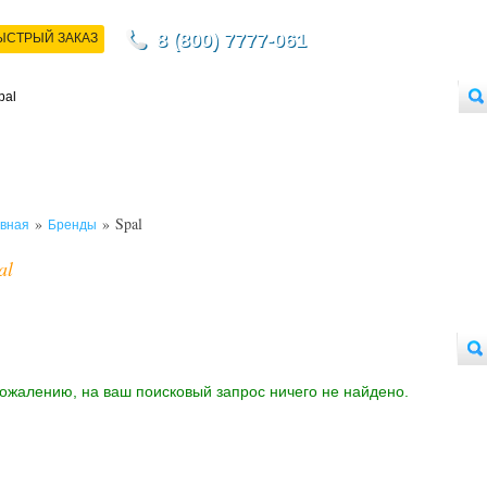
8 (800) 7777-061
ЫСТРЫЙ ЗАКАЗ
НТАКТЫ
ДОСТАВКА
ОПЛАТА
О МАГАЗИНЕ
ОПТОВЫМ ПОКУПАТЕЛЯМ
»
» Spal
вная
Бренды
al
сожалению, на ваш поисковый запрос ничего не найдено.