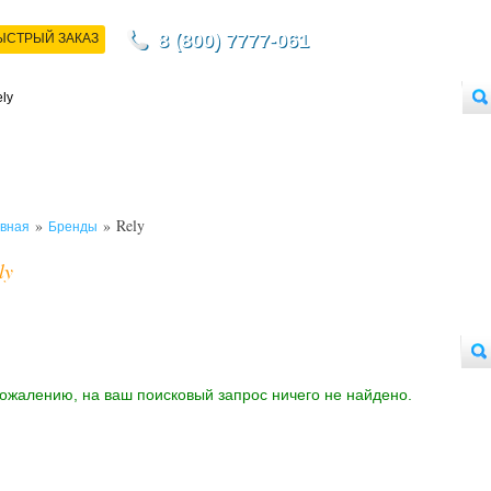
8 (800) 7777-061
ЫСТРЫЙ ЗАКАЗ
НТАКТЫ
ДОСТАВКА
ОПЛАТА
О МАГАЗИНЕ
ОПТОВЫМ ПОКУПАТЕЛЯМ
»
» Rely
вная
Бренды
ly
сожалению, на ваш поисковый запрос ничего не найдено.