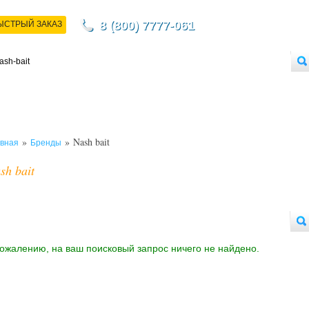
8 (800) 7777-061
ЫСТРЫЙ ЗАКАЗ
НТАКТЫ
ДОСТАВКА
ОПЛАТА
О МАГАЗИНЕ
ОПТОВЫМ ПОКУПАТЕЛЯМ
»
» Nash bait
вная
Бренды
sh bait
сожалению, на ваш поисковый запрос ничего не найдено.