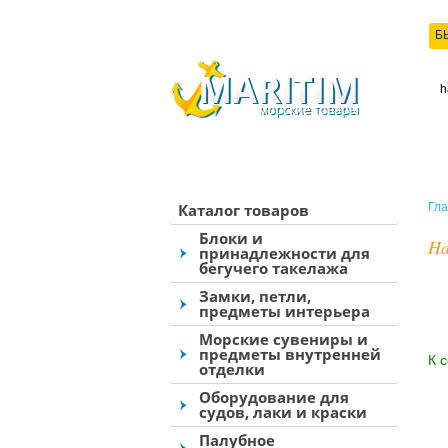
Б
КО
Каталог товаров
Гла
Блоки и
Ha
принадлежности для
бегучего такелажа
Замки, петли,
предметы интерьера
Морские сувениры и
предметы внутренней
К 
отделки
Оборудование для
судов, лаки и краски
Палубное