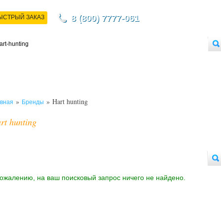
8 (800) 7777-061
ЫСТРЫЙ ЗАКАЗ
НТАКТЫ
ДОСТАВКА
ОПЛАТА
О МАГАЗИНЕ
ОПТОВЫМ ПОКУПАТЕЛЯМ
»
» Hart hunting
вная
Бренды
rt hunting
сожалению, на ваш поисковый запрос ничего не найдено.