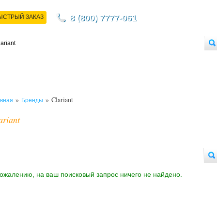
8 (800) 7777-061
ЫСТРЫЙ ЗАКАЗ
НТАКТЫ
ДОСТАВКА
ОПЛАТА
О МАГАЗИНЕ
ОПТОВЫМ ПОКУПАТЕЛЯМ
»
» Clariant
вная
Бренды
ariant
сожалению, на ваш поисковый запрос ничего не найдено.