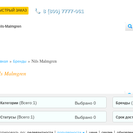
8 (800) 7777-061
ЫСТРЫЙ ЗАКАЗ
НТАКТЫ
ДОСТАВКА
ОПЛАТА
О МАГАЗИНЕ
ОПТОВЫМ ПОКУПАТЕЛЯМ
»
» Nils Malmgren
вная
Бренды
ls Malmgren
(Всего:1)
Выбрано 0
Категории
Бренды
(Всего:1)
Выбрано 0
Статусы
Срок дос
ртировать по:
релевантности
популярности
цене
скидке
обновле