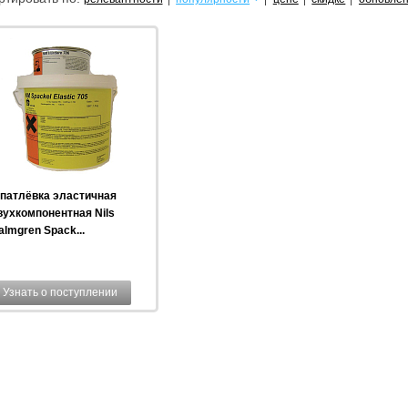
патлёвка эластичная
вухкомпонентная Nils
lmgren Spack...
Узнать о поступлении