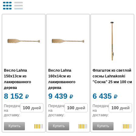
Весло Lahna
Весло Lahna
Флагшток из светлой
150x13см из
160x14см из
сосны Lahnakoski
лакированного
лакированного
"Сосна" 25 мм 100 см
дерева
дерева
8 152
9 439
6 435
Передача
Передача
Передача
100
дней
100
дней
100
дней
на
на
на
доставку
:
доставку
:
доставку
:
Купить
Купить
Купить