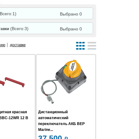
(Всего:1)
Выбрано 0
(Всего:3)
Выбрано 0
тавки
нию
доставке
итная красная
Дистанционный
 BBC-12WR 12 В
автоматический
переключатель АКБ BEP
Marine...
37 500