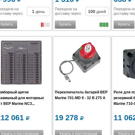
ередача на
Передача на
Передача н
1
день
100
дней
ставку
через
:
доставку
через
:
доставку
че
Купить
Купить
Купить
риборный щиток
Переключатель батарей BEP
Реле для п
лавишный для моторных
Marine 701-MD 9 - 32 В 275 А
резервной 
т BEP Marine NC3...
Marine 710-0
212 061
19 278
11 06
Узнать о поступлении
Узнать о поступлении
Узнать о