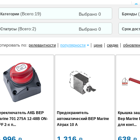
(Всего:19)
Выбрано 0
Категории
Бренды
(Всего:2)
Выбрано 0
Статусы
Срок дос
ртировать по:
релевантности
популярности
цене
скидке
обновле
ереключатель АКБ BEP
Предохранитель
Крышка защ
arine 701 275А 12-48В ON-
автоматический BEP Marine
Bep Marine
F 2-х п...
Airpax 10 А
для конт...
6 996
1 316
638