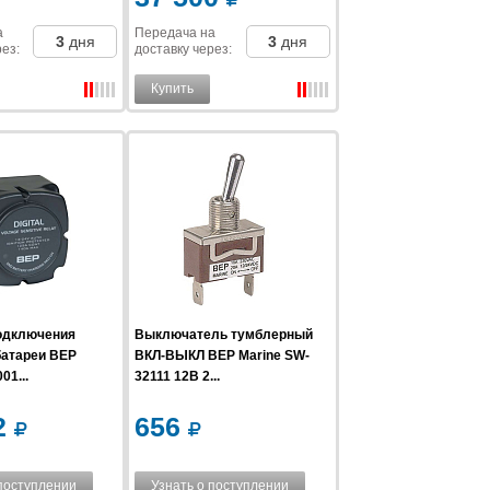
а
Передача на
3
дня
3
дня
рез
:
доставку
через
:
Купить
одключения
Выключатель тумблерный
батареи BEP
ВКЛ-ВЫКЛ BEP Marine SW-
01...
32111 12В 2...
2
656
 поступлении
Узнать о поступлении