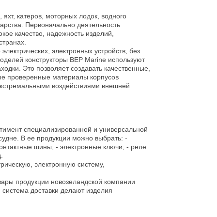
яхт, катеров, моторных лодок, водного
дарства. Первоначально деятельность
кое качество, надежность изделий,
странах.
электрических, электронных устройств, без
моделей конструкторы BEP Marine используют
одки. Это позволяет создавать качественные,
ые проверенные материалы корпусов
экстремальными воздействиями внешней
тимент специализированной и универсальной
удне. В ее продукции можно выбрать: -
онтактные шины; - электронные ключи; - реле
.
рическую, электронную систему,
вары продукции новозеландской компании
, система доставки делают изделия