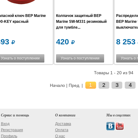
апасной ключ BEP Marine
Колпачок защитный BEP
Распредели
00-KEY красный
Marine SW-M331 резиновый
BEP Marine
для тумбле...
выключател
893
420
8 253
Узнать о поступлении
Узнать о поступлении
Узнать о
Товары 1 - 20 из 94
1
2
3
4
Начало | Пред. |
Сервис и помощь
О компании
Мы в соцсетях
Вход
Доставка
Регистрация
Оплата
Профиль
О нас