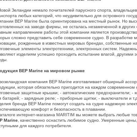
Новой Зеландии немало почитателей парусного спорта, владельцев, 
анспорта любых категорий, что неудивительно для островного госу
мпании BEP Marine была ориентирована на местный рынок. Но высо
готовленных на заводе фирмы, не осталась незамеченной в других 
авным направлением работы этой компании является производство 
торых сложно представить себе современное судно. В разработке 
новации, рожденные в известных мировых брендах, собственные нах
лговечные элементы электротехники, электронных систем. Надежн
зволяют изделиям успешно проходить испытание влагой, другими 
еды.
одукция BEP Marine на мировом рынке
возеландская компания BEP Marine изготавливает обширный ассор
одукции, которая обязательно пригодится на каждом современном с
лговечные защитные крышки; - автоматические предохранители; - к
я батарей; - зарядные реле; - приборные щитки; - выключатели и т.д
делия бренда BEP Marine помогут создать на судне надежную элект
еспечивающую комфорт и безопасность в плавании.
каталоге интернет-магазина MARITIM вы можете выбрать любые то
P Marine
, качественно оснастить любимое судно. Умеренные цены
ступными для каждого потребителя.