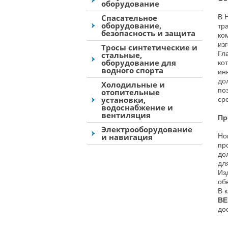
оборудование
Спасательное
В 
оборудование,
тр
безопасность и защита
ко
из
Тросы синтетические и
Гл
стальные,
оборудование для
ко
водного спорта
ин
до
Холодильные и
по
отопительные
установки,
ср
водоснабжение и
вентиляция
Пр
Электрооборудование
и навигация
Но
пр
до
дл
Из
об
В 
BE
до