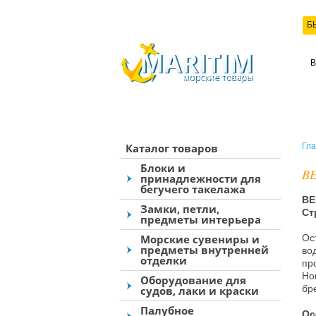
Б
КО
Каталог товаров
Гла
Блоки и
BE
принадлежности для
бегучего такелажа
BE
Замки, петли,
Ст
предметы интерьера
Морские сувениры и
Ос
предметы внутренней
во
отделки
пр
Но
Оборудование для
бр
судов, лаки и краски
Палубное
Ос