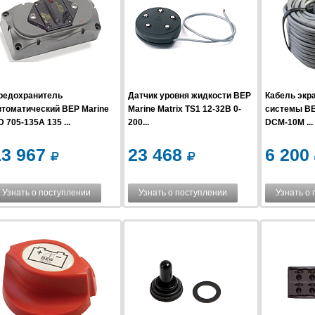
редохранитель
Датчик уровня жидкости BEP
Кабель экр
втоматический BEP Marine
Marine Matrix TS1 12-32В 0-
системы BE
 705-135A 135 ...
200...
DCM-10M ...
13 967
23 468
6 200
Узнать о поступлении
Узнать о поступлении
Узнать о