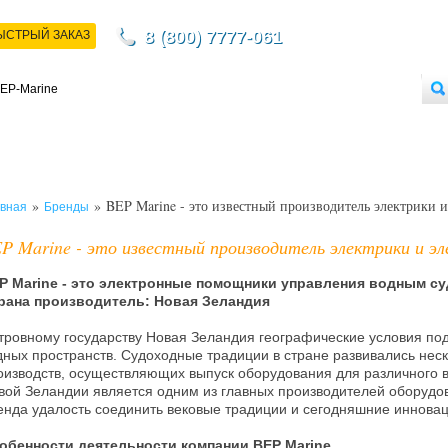
8 (800) 7777-061
ЫСТРЫЙ ЗАКАЗ
НТАКТЫ
ДОСТАВКА
ОПЛАТА
О МАГАЗИНЕ
ОПТОВЫМ ПОКУПАТЕЛЯМ
»
» BEP Marine - это известный производитель электрики 
вная
Бренды
P Marine - это известный производитель электрики и эл
P Marine - это электронные помощники управления водным с
рана производитель: Новая Зеландия
тровному государству Новая Зеландия географические условия по
дных пространств. Судоходные традиции в стране развивались неск
оизводств, осуществляющих выпуск оборудования для различного в
вой Зеландии является одним из главных производителей оборудов
енда удалость соединить вековые традиции и сегодняшние инновац
обенности деятельности компании BEP Marine