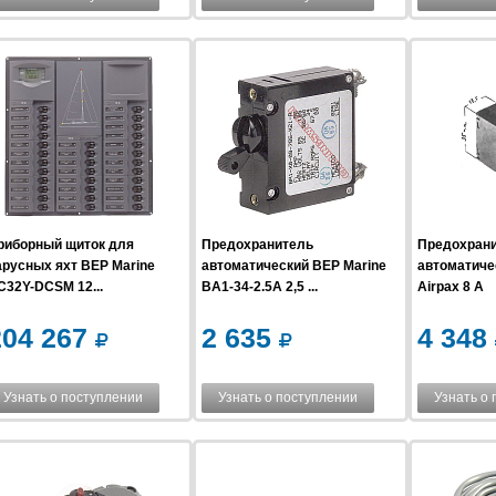
риборный щиток для
Предохранитель
Предохран
арусных яхт BEP Marine
автоматический BEP Marine
автоматиче
C32Y-DCSM 12...
BA1-34-2.5A 2,5 ...
Airpax 8 А
204 267
2 635
4 348
Узнать о поступлении
Узнать о поступлении
Узнать о