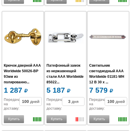
Крючок дверной AAA
Патефонный замок
Светильник
Worldwide 50026-BP
из нержавеющей
светодиодный AAA
93мм из
стали AAA Worldwide
Worldwide 01181-WH
полированно...
85022...
12 В 30 x ...
1 287
5 187
7 579
Передача
Передача
Передача
100
дней
3
дня
100
дней
на
на
на
доставку
:
доставку
:
доставку
:
Купить
Купить
Купить