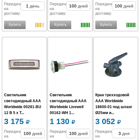
Передача
Передача
Передача
1
день
100
дней
100
дней
на
на
на
доставку
:
доставку
:
доставку
:
Купить
Купить
Купить
Светильник
Светильник
Кран трехходовой
светодиодный AAA
светодиодный AAA
AAA Worldwide
Worldwide 00281-BU
Worldwide Livewell
18600-01 под шланг
12 В 5 x T...
00162-WH 1...
Ø25мм и...
3 175
1 130
3 052
Передача
Передача
Передача
100
дней
100
дней
3
дня
на
на
на