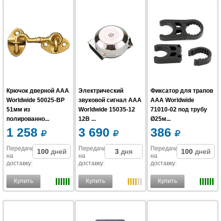
Крючок дверной AAA
Электрический
Фиксатор для трапов
Worldwide 50025-BP
звуковой сигнал AAA
AAA Worldwide
51мм из
Worldwide 15035-12
71010-02 под трубу
полированно...
12В ...
Ø25м...
1 258
3 690
386
Передача
Передача
Передача
100
дней
3
дня
100
дней
на
на
на
доставку
:
доставку
:
доставку
:
Купить
Купить
Купить