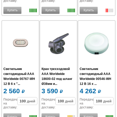
доставку
:
доставку
:
доставку
:
Купить
Купить
Купить
Светильник
Кран трехходовой
Светильник
светодиодный AAA
AAA Worldwide
светодиодный AAA
Worldwide 00767-WH
18600-02 под шланг
Worldwide 00546-WH
12 В 6 x "...
Ø38мм и...
12 В 16 x ...
2 560
3 590
4 262
Передача
Передача
Передача
100
дней
100
дней
100
дней
на
на
на
доставку
:
доставку
:
доставку
:
Купить
Купить
Купить