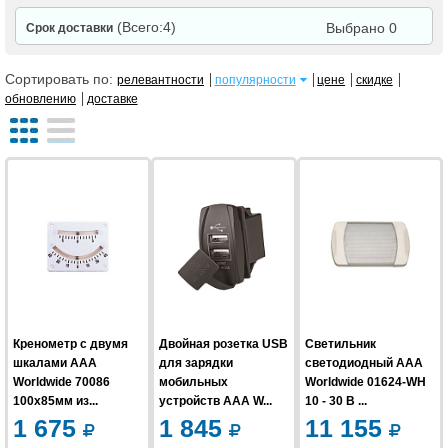
(Всего:4)
Выбрано 0
Срок доставки
Сортировать по:
релевантности
популярности
цене
скидке
обновлению
доставке
Кренометр с двумя
Двойная розетка USB
Светильник
шкалами AAA
для зарядки
светодиодный AAA
Worldwide 70086
мобильных
Worldwide 01624-WH
100x85мм из...
устройств AAA W...
10 - 30 В ...
1 675
1 845
11 155