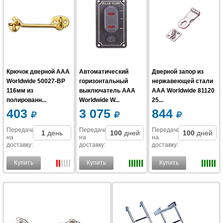
Крючок дверной AAA
Автоматический
Дверной запор из
Worldwide 50027-BP
горизонтальный
нержавеющей стали
116мм из
выключатель AAA
AAA Worldwide 81120
полированн...
Worldwide W...
25...
403
3 075
844
Передача
Передача
Передача
1
день
100
дней
100
дней
на
на
на
доставку
:
доставку
:
доставку
:
Купить
Купить
Купить