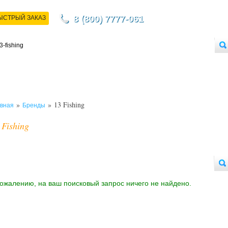
8 (800) 7777-061
ЫСТРЫЙ ЗАКАЗ
НТАКТЫ
ДОСТАВКА
ОПЛАТА
О МАГАЗИНЕ
ОПТОВЫМ ПОКУПАТЕЛЯМ
»
» 13 Fishing
вная
Бренды
 Fishing
сожалению, на ваш поисковый запрос ничего не найдено.