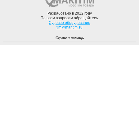
Разработано в 2012 году
По всем вопросам обращайтесь:
Судовое оборудование
tim@maritim.su
Сервис и помощь
Вход
Регистрация
Профиль
О компании
Доставка
Оплата
О нас
Наши Бренды
Мы в соцсетях