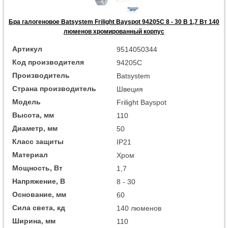
Бра галогеновое Batsystem Frilight Bayspot 94205C 8 - 30 В 1,7 Вт 140
люменов хромированный корпус
Артикул
9514050344
Код производителя
94205C
Производитель
Batsystem
Страна производитель
Швеция
Модель
Frilight Bayspot
Высота, мм
110
Диаметр, мм
50
Класс защиты
IP21
Материал
Хром
Мощность, Вт
1,7
Напряжение, В
8 - 30
Основание, мм
60
Сила света, кд
140 люменов
Ширина, мм
110