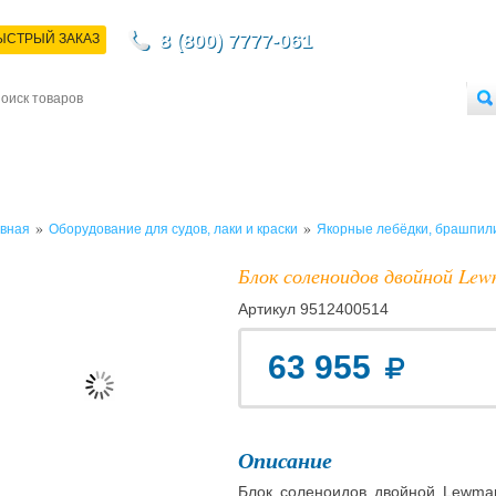
8 (800) 7777-061
ЫСТРЫЙ ЗАКАЗ
НТАКТЫ
ДОСТАВКА
ОПЛАТА
О МАГАЗИНЕ
ОПТОВЫМ ПОКУПАТЕЛЯМ
»
»
вная
Оборудование для судов, лаки и краски
Якорные лебёдки, брашпил
Блок соленоидов двойной Lew
Артикул
9512400514
63 955
Описание
Блок соленоидов двойной Lewmar