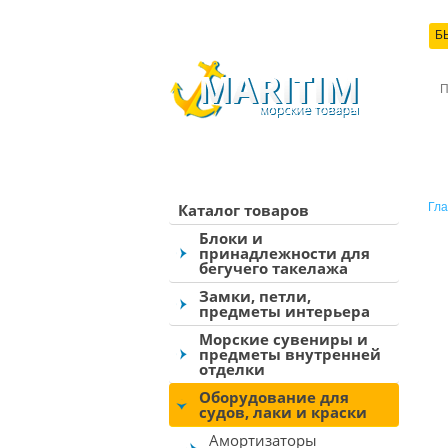
Б
КО
Каталог товаров
Гла
Блоки и
принадлежности для
бегучего такелажа
Замки, петли,
предметы интерьера
Морские сувениры и
предметы внутренней
отделки
Оборудование для
судов, лаки и краски
Амортизаторы