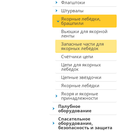
Флагштоки
Штурвалы
Якорные лебёдки,
брашпили
Вьюшки для якорной
ленты
Запасные части для
якорных лебёдок
Счётчики цепи
Цепи для якорных
лебёдок
Цепные звёздочки
Якорные лебёдки
Якоря и якорные
принадлежности
Палубное
оборудование
Спасательное
оборудование,
безопасность и защита