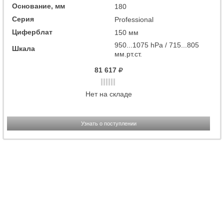
Основание, мм
180
Серия
Professional
Циферблат
150 мм
950...1075 hPa / 715...805
Шкала
мм.рт.ст.
81 617
Нет на складе
Узнать о поступлении